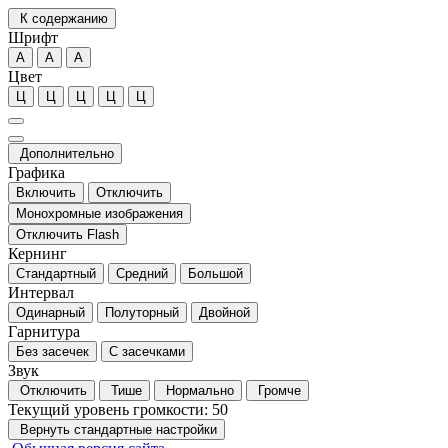
К содержанию
Шрифт
А
А
А
Цвет
Ц
Ц
Ц
Ц
Ц
Дополнительно
Графика
Включить
Отключить
Монохромные изображения
Отключить Flash
Кернинг
Стандартный
Средний
Большой
Интервал
Одинарный
Полуторный
Двойной
Гарнитура
Без засечек
С засечками
Звук
Отключить
Тише
Нормально
Громче
Текущий уровень громкости:
50
Вернуть стандартные настройки