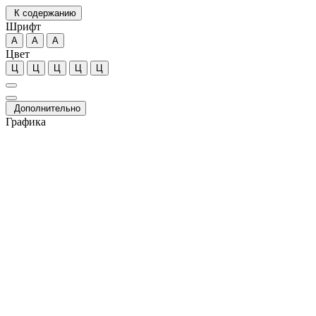
К содержанию
Шрифт
А
А
А
Цвет
Ц
Ц
Ц
Ц
Ц
Дополнительно
Графика